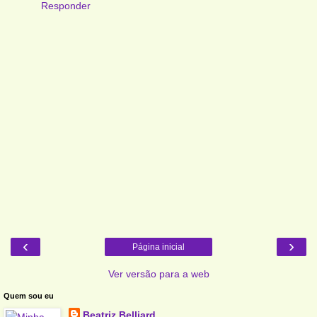
Responder
‹
›
Página inicial
Ver versão para a web
Quem sou eu
Beatriz Belliard